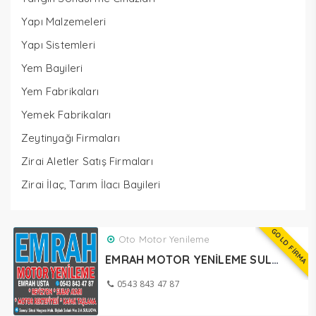
Yapı Malzemeleri
Yapı Sistemleri
Yem Bayileri
Yem Fabrikaları
Yemek Fabrikaları
Zeytinyağı Firmaları
Zirai Aletler Satış Firmaları
Zirai İlaç, Tarım İlacı Bayileri
GOLD FİRMA
Oto Motor Yenileme
EMRAH MOTOR YENİLEME SULUOVA
0543 843 47 87