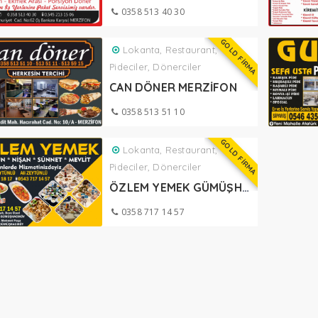
0358 513 40 30
GOLD FİRMA
Lokanta, Restaurant,
Pideciler, Dönerciler
CAN DÖNER MERZİFON
0358 513 51 10
GOLD FİRMA
Lokanta, Restaurant,
Pideciler, Dönerciler
ÖZLEM YEMEK GÜMÜŞHACIKÖY
0358 717 14 57