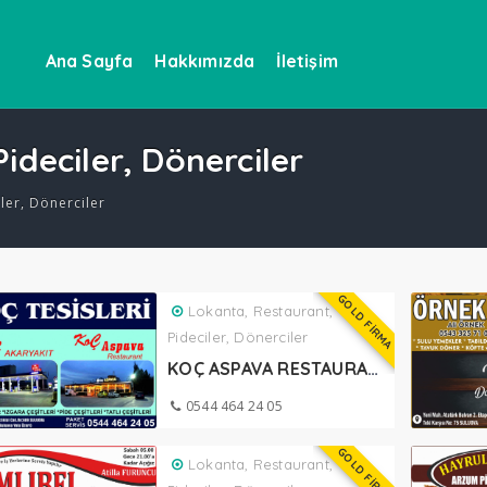
Ana Sayfa
Hakkımızda
İletişim
ideciler, Dönerciler
ler, Dönerciler
GOLD FİRMA
Lokanta, Restaurant,
Pideciler, Dönerciler
KOÇ ASPAVA RESTAURANT SULUOVA
0544 464 24 05
GOLD FİRMA
Lokanta, Restaurant,