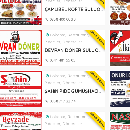
Pideciler, Dönerciler
ÇAMLIBEL KÖFTE SULUOVA
0358 400 00 30
GOLD FİRMA
Lokanta, Restaurant,
Pideciler, Dönerciler
DEVRAN DÖNER SULUOVA
0541 481 55 05
GOLD FİRMA
Lokanta, Restaurant,
Pideciler, Dönerciler
ŞAHİN PİDE GÜMÜŞHACIKÖY
0358 717 32 74
GOLD FİRMA
Lokanta, Restaurant,
Pideciler, Dönerciler