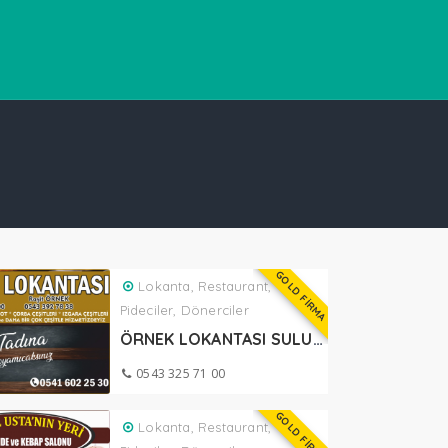
GOLD FİRMA
Lokanta, Restaurant,
Pideciler, Dönerciler
ÖRNEK LOKANTASI SULUOVA
0543 325 71 00
GOLD FİRMA
Lokanta, Restaurant,