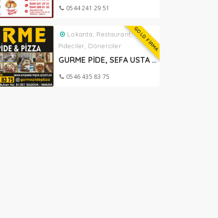
0544 241 29 51
GOLD FİRMA
Lokanta, Restaurant,
Pideciler, Dönerciler
GURME PİDE, SEFA USTA SULUOVA
0546 435 83 75