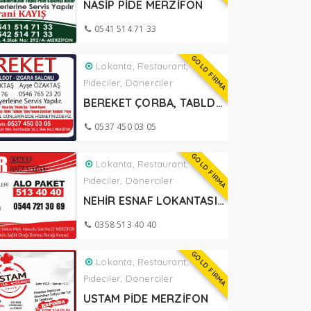
NASİP PİDE MERZİFON
0541 514 71 33
GOLD FİRMA
Lokanta, Restaurant,
Pideciler, Dönerciler
BEREKET ÇORBA, TABLDOT, IZGARA SALONU
0537 450 03 05
GOLD FİRMA
Lokanta, Restaurant,
Pideciler, Dönerciler
NEHİR ESNAF LOKANTASI MERZİFON
0358 513 40 40
GOLD FİRMA
Lokanta, Restaurant,
Pideciler, Dönerciler
USTAM PİDE MERZİFON