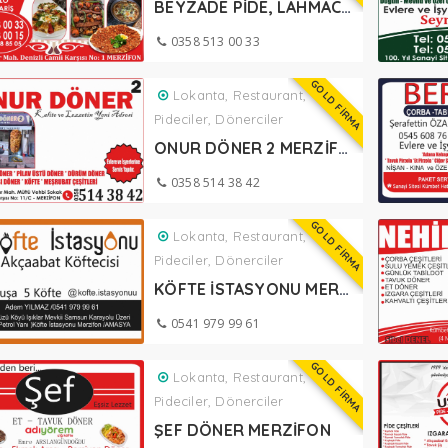
BEYZADE PİDE, LAHMACUN MERZİFON
0358 513 00 33
GOLD FİRMA
Lokanta, Restaurant,
Pideciler, Dönerciler
ONUR DÖNER 2 MERZİFON
0358 514 38 42
GOLD FİRMA
Lokanta, Restaurant,
Pideciler, Dönerciler
KÖFTE İSTASYONU MERZİFONU
0541 979 99 61
GOLD FİRMA
Lokanta, Restaurant,
Pideciler, Dönerciler
ŞEF DÖNER MERZİFON