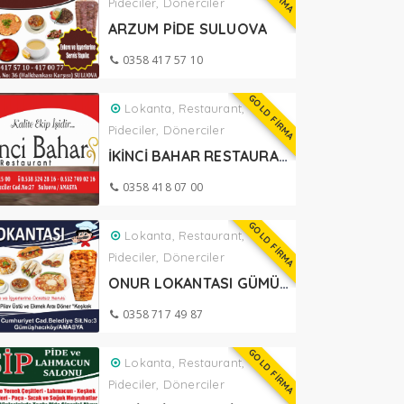
Pideciler, Dönerciler
ARZUM PİDE SULUOVA
0358 417 57 10
GOLD FİRMA
Lokanta, Restaurant,
Pideciler, Dönerciler
İKİNCİ BAHAR RESTAURANT SULUOVA
0358 418 07 00
GOLD FİRMA
Lokanta, Restaurant,
Pideciler, Dönerciler
ONUR LOKANTASI GÜMÜŞHACIKÖY
0358 717 49 87
GOLD FİRMA
Lokanta, Restaurant,
Pideciler, Dönerciler