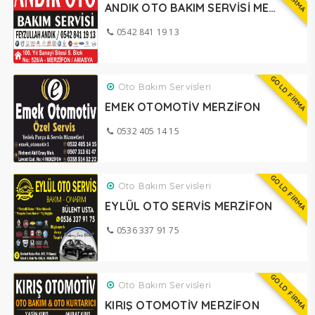
ANDIK OTO BAKIM SERVİSİ MERZİFON
0542 841 19 13
GOLD FİRMA
Oto Bakım Servisleri
EMEK OTOMOTİV MERZİFON
0532 405 14 15
GOLD FİRMA
Oto Bakım Servisleri
EYLÜL OTO SERVİS MERZİFON
0536 337 91 75
GOLD FİRMA
Oto Bakım Servisleri
KIRIŞ OTOMOTİV MERZİFON