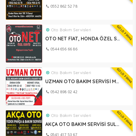
0552 862 52 78
GOLD FİRMA
Oto Bakım Servisleri
OTO NET FİAT, HONDA ÖZEL SERVİSİ MERZİFON
0544 656 66 86
GOLD FİRMA
Oto Bakım Servisleri
UZMAN OTO BAKIM SERVİSİ MERZİFON
0542 898 02 42
GOLD FİRMA
Oto Bakım Servisleri
AKÇA OTO BAKIM SERVİSİ SULUOVA
0541 417 53 67