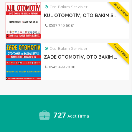
GOLD FİRMA
Oto Bakım Servisleri
KUL OTOMOTİV, OTO BAKIM SERVİSİ AMASYA
0537 740 63 81
GOLD FİRMA
Oto Bakım Servisleri
ZADE OTOMOTİV, OTO BAKIM SERVİSİ AMASYA
0545 499 70 00
727
Adet Firma