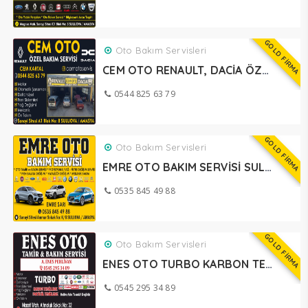
GOLD FİRMA
Oto Bakım Servisleri
CEM OTO RENAULT, DACİA ÖZEL SERVİSİ SULUOVA
0544 825 63 79
GOLD FİRMA
Oto Bakım Servisleri
EMRE OTO BAKIM SERVİSİ SULUOVA
0535 845 49 88
GOLD FİRMA
Oto Bakım Servisleri
ENES OTO TURBO KARBON TEMİZLEME SULUOVA
0545 295 34 89