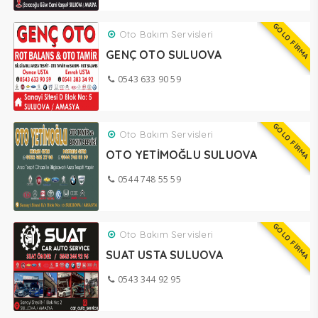
GOLD FİRMA
Oto Bakım Servisleri
GENÇ OTO SULUOVA
0543 633 90 59
GOLD FİRMA
Oto Bakım Servisleri
OTO YETİMOĞLU SULUOVA
0544 748 55 59
GOLD FİRMA
Oto Bakım Servisleri
SUAT USTA SULUOVA
0543 344 92 95