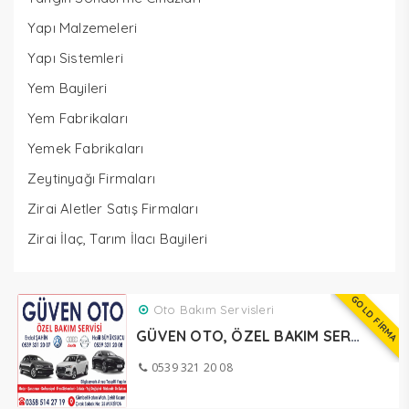
Yapı Malzemeleri
Yapı Sistemleri
Yem Bayileri
Yem Fabrikaları
Yemek Fabrikaları
Zeytinyağı Firmaları
Zirai Aletler Satış Firmaları
Zirai İlaç, Tarım İlacı Bayileri
GOLD FİRMA
Oto Bakım Servisleri
GÜVEN OTO, ÖZEL BAKIM SERVİSİ MERZİFON
0539 321 20 08