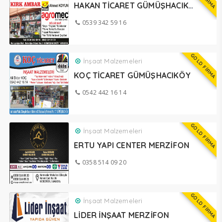
HAKAN TİCARET GÜMÜŞHACIKÖY
0539 342 59 16
GOLD FİRMA
İnşaat Malzemeleri
KOÇ TİCARET GÜMÜŞHACIKÖY
0542 442 16 14
GOLD FİRMA
İnşaat Malzemeleri
ERTU YAPI CENTER MERZİFON
0358 514 09 20
GOLD FİRMA
İnşaat Malzemeleri
LİDER İNŞAAT MERZİFON