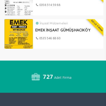
0358 514 59 88
GOLD FİRMA
İnşaat Malzemeleri
EMEK İNŞAAT GÜMÜŞHACIKÖY
0535 546 88 60
727
Adet Firma