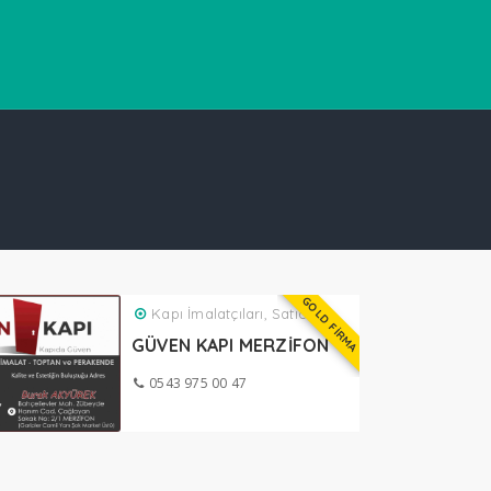
GOLD FİRMA
Kapı İmalatçıları, Satıcıları
GÜVEN KAPI MERZİFON
0543 975 00 47