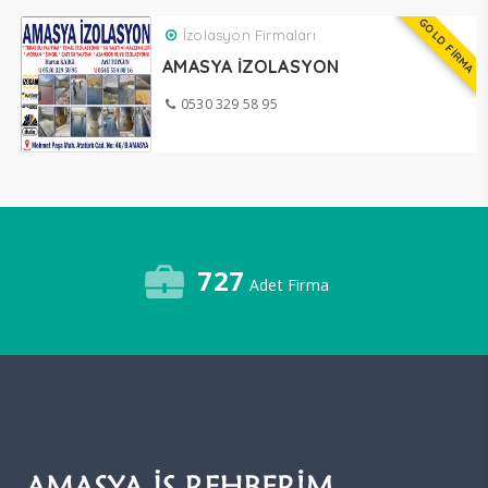
GOLD FİRMA
İzolasyon Firmaları
AMASYA İZOLASYON
0530 329 58 95
727
Adet Firma