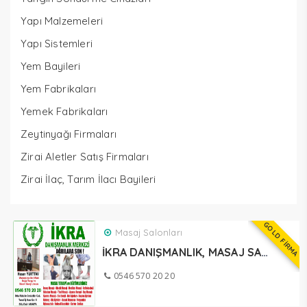
Yapı Malzemeleri
Yapı Sistemleri
Yem Bayileri
Yem Fabrikaları
Yemek Fabrikaları
Zeytinyağı Firmaları
Zirai Aletler Satış Firmaları
Zirai İlaç, Tarım İlacı Bayileri
GOLD FİRMA
Masaj Salonları
İKRA DANIŞMANLIK, MASAJ SALONU SULUOVA
0546 570 20 20