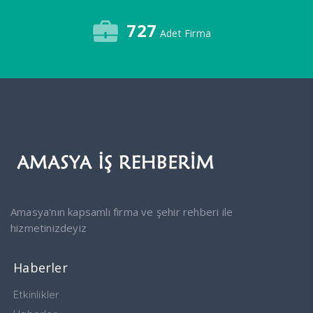
727
Adet Firma
Amasya'nın kapsamlı firma ve şehir rehberi ile
hizmetinizdeyiz
Haberler
Etkinlikler